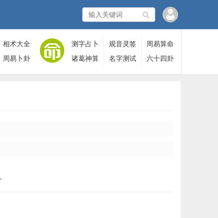
相术大全
测字占卜
观音灵签
周易算命
周易卜卦
诸葛神算
名字测试
六十四卦
。