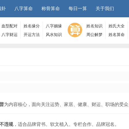
四卦
八字算命
称骨算命
每日一算
关于我们
血型配对
姓名缘分
八字姻缘
姓名知识
姓氏大全
八字财运
开运方法
风水知识
周公解梦
姓名算命
普
为内容核心，面向关注运势、家居、健康、财运、职场的受众
不违规
，适合品牌背书、软文植入、专栏合作、品牌冠名。