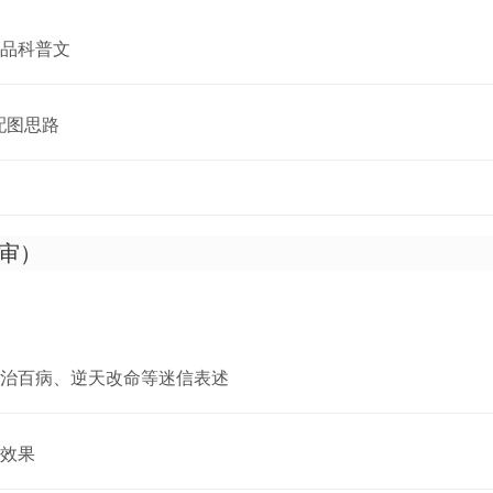
品科普文
 配图思路
审）
治百病、逆天改命等迷信表述
效果