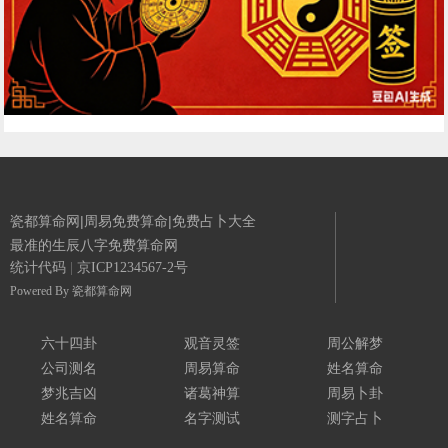
瓷都算命网|周易免费算命|免费占卜大全
最准的生辰八字免费算命网
统计代码
|
京ICP1234567-2号
Powered By
瓷都算命网
六十四卦
观音灵签
周公解梦
公司测名
周易算命
姓名算命
梦兆吉凶
诸葛神算
周易卜卦
姓名算命
名字测试
测字占卜