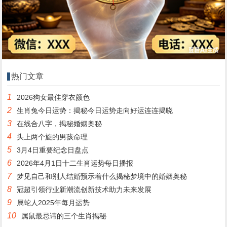
热门文章
1
2026狗女最佳穿衣颜色
2
生肖兔今日运势：揭秘今日运势走向好运连连揭晓
3
在线合八字，揭秘婚姻奥秘
4
头上两个旋的男孩命理
5
3月4日重要纪念日盘点
6
2026年4月1日十二生肖运势每日播报
7
梦见自己和别人结婚预示着什么揭秘梦境中的婚姻奥秘
8
冠超引领行业新潮流创新技术助力未来发展
9
属蛇人2025年每月运势
10
属鼠最忌讳的三个生肖揭秘