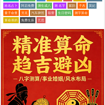
姓名占卜
阿启免费
测生成八
测 名字
紫韵
子杰
莫妃
童子命查
另克
汽车牌照
筱蕾
生日密码
测字算命
算命准的
免费生辰
艺思