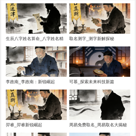
生辰八字姓名算命_八字姓名精
取名测字_测字新解探秘
准算命
李政南_李政南：新锐崛起
可慕_探索未来科技新篇
羿睿_羿睿新锐崛起
周易免费取名_周易取名大揭秘