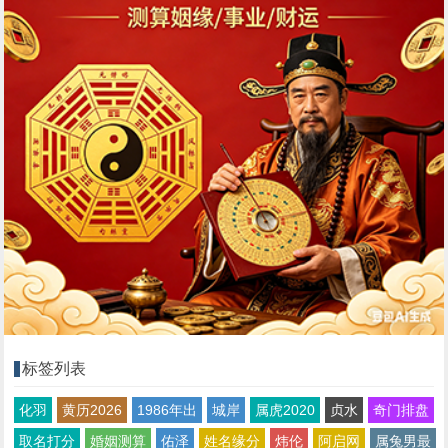
标签列表
化羽
黄历2026
1986年出
城岸
属虎2020
贞水
奇门排盘
取名打分
婚姻测算
佑泽
姓名缘分
炜伦
阿启网
属兔男最