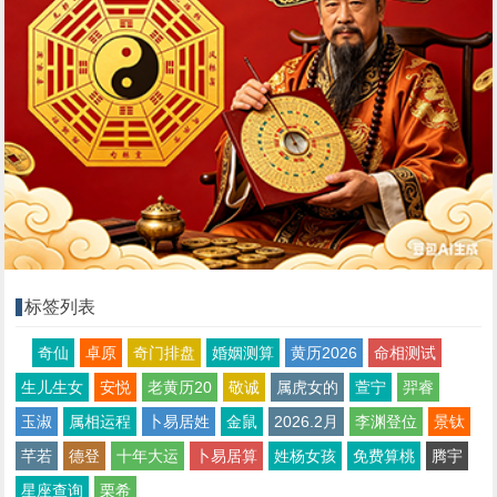
标签列表
奇仙
卓原
奇门排盘
婚姻测算
黄历2026
命相测试
生儿生女
安悦
老黄历20
敬诚
属虎女的
萱宁
羿睿
玉淑
属相运程
卜易居姓
金鼠
2026.2月
李渊登位
景钛
芊若
德登
十年大运
卜易居算
姓杨女孩
免费算桃
腾宇
星座查询
栗希