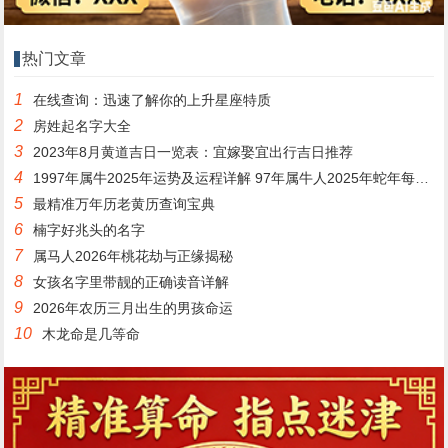
热门文章
1
在线查询：迅速了解你的上升星座特质
2
房姓起名字大全
3
2023年8月黄道吉日一览表：宜嫁娶宜出行吉日推荐
4
1997年属牛2025年运势及运程详解 97年属牛人2025年蛇年每月运程
5
最精准万年历老黄历查询宝典
6
楠字好兆头的名字
7
属马人2026年桃花劫与正缘揭秘
8
女孩名字里带靓的正确读音详解
9
2026年农历三月出生的男孩命运
10
木龙命是几等命