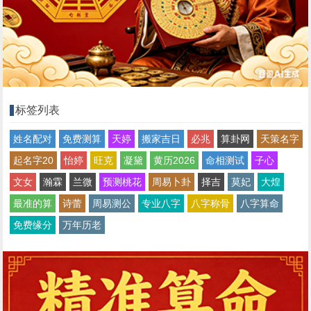
标签列表
姓名配对
免费测算
天婷
搬家吉日
必兆
算卦网
天策名字
起名字20
怡婷
旺克
凝黛
黄历2026
命相测试
子心
文女
瀚霖
兰微
预测桃花
周易卜卦
择吉
莫妃
大煌
最准的算
诗蕾
周易测公
专业八字
八字称骨
八字算命
免费缘分
万年历老