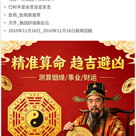
巳时羊是命苦还是富贵
歆雨_歆雨新篇章
贝齐_挑战职场新起点
2010年11月16日_2010年11月16日新闻回顾