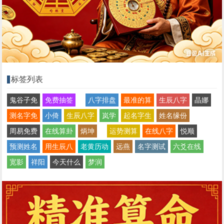
标签列表
鬼谷子免
免费抽签
八字排盘
最准的算
生辰八字
晶娜
测名字免
小倚
生辰八字
岚学
起名字生
姓名缘份
周易免费
在线算卦
炳坤
运势测算
在线八字
悦顺
预测姓名
用生辰八
老黄历动
远燕
名字测试
六爻在线
宽影
祥阳
今天什么
梦润