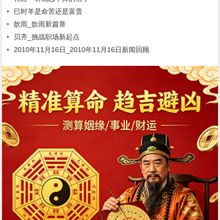
巳时羊是命苦还是富贵
歆雨_歆雨新篇章
贝齐_挑战职场新起点
2010年11月16日_2010年11月16日新闻回顾