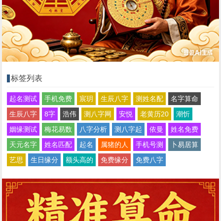
标签列表
起名测试
手机免费
宸玥
生辰八字
测姓名配
名字算命
生辰八字
8字
浩伟
测八字网
安悦
老黄历20
潮忻
姻缘测试
梅花易数
八字分析
测八字起
依曼
姓名免费
天元名字
姓名匹配
起名
属猪的人
手机号测
卜易居算
艺思
生日缘分
额头高的
免费缘分
免费八字