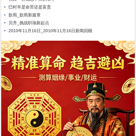
巳时羊是命苦还是富贵
歆雨_歆雨新篇章
贝齐_挑战职场新起点
2010年11月16日_2010年11月16日新闻回顾