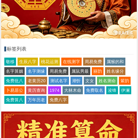
标签列表
敬移
生辰八字
桃花运测
在线测字
周易免费
属猴的和
名字算姻
名字测缘
周易免费
属鼠男最
丽韵
姓名缘分
免费批八
老黄历20
测试名字
潮忻
文女
姓名测命
紫韵
卜易居公
黄历查询
1974
大林木命
免费取名
浚锋
伊澜
免费算八
万年历老
免费八字