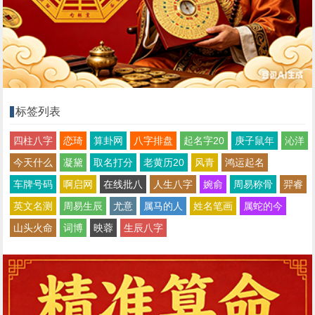
标签列表
四柱八字
恋琦
算卦网
八字排盘
起名字20
庚子鼠年
沁洋
今天什么
凝黛
取名打分
老黄历20
风青
鸿运起名
车牌号码
啊启网
在线批八
人生八字
婉俞
周易称骨
羿睿
英文名测
周易生辰
尤意
属马的人
姓名笔画
属蛇的今
山头火命
词博
映蓉
生辰八字