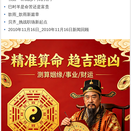
巳时羊是命苦还是富贵
歆雨_歆雨新篇章
贝齐_挑战职场新起点
2010年11月16日_2010年11月16日新闻回顾