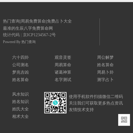
热门查询|周易免费算命|免费占卜大全
最准的生辰八字免费算命网
统计代码
|
京ICP1234567-2号
Powered By
热门查询
六十四卦
观音灵签
周公解梦
公司测名
周易算命
姓名算命
梦兆吉凶
诸葛神算
周易卜卦
姓名算命
名字测试
测字占卜
风水知识
使用手机软件扫描微信二维码
姓名知识
关注我们可获取更多热点资讯
姓氏大全
友情技术支持
相术大全