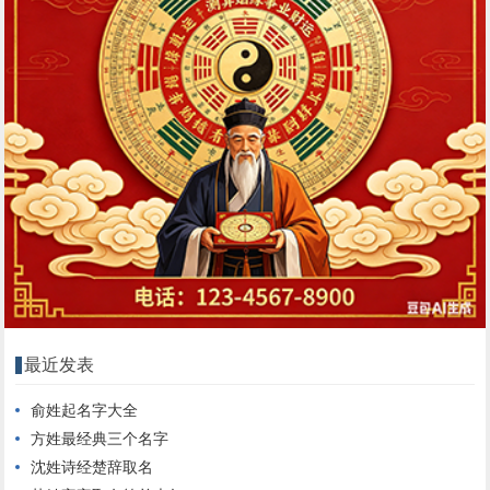
最近发表
俞姓起名字大全
方姓最经典三个名字
沈姓诗经楚辞取名