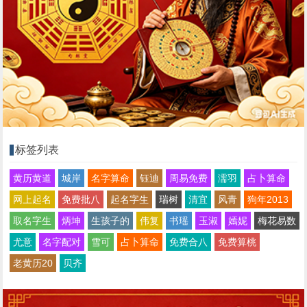
标签列表
黄历黄道
城岸
名字算命
钰迪
周易免费
濡羽
占卜算命
网上起名
免费批八
起名字生
瑞树
清宜
风青
狗年2013
取名字生
炳坤
生孩子的
伟复
书瑶
玉淑
嫣妮
梅花易数
尤意
名字配对
雪可
占卜算命
免费合八
免费算桃
老黄历20
贝齐