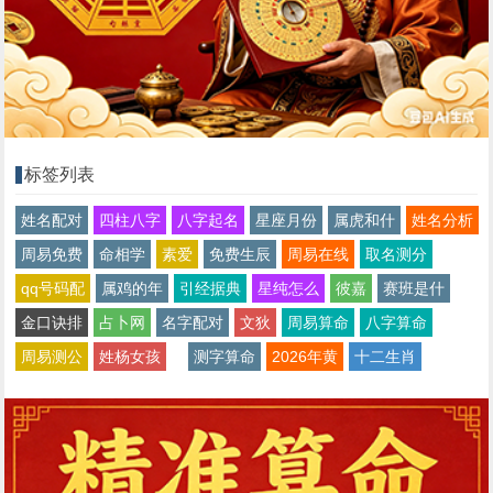
标签列表
姓名配对
四柱八字
八字起名
星座月份
属虎和什
姓名分析
周易免费
命相学
素爱
免费生辰
周易在线
取名测分
qq号码配
属鸡的年
引经据典
星纯怎么
彼嘉
赛班是什
金口诀排
占卜网
名字配对
文狄
周易算命
八字算命
周易测公
姓杨女孩
测字算命
2026年黄
十二生肖