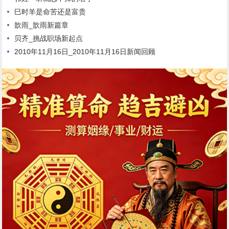
巳时羊是命苦还是富贵
歆雨_歆雨新篇章
贝齐_挑战职场新起点
2010年11月16日_2010年11月16日新闻回顾